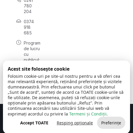
0241
780
204
0374
918
685
Program
de lucru
cu
publicul:
luni - joi
Acest site folosește cookie
08:00 -
Folosim cookie-uri pe site-ul nostru pentru a vă oferi cea
16:30
mai relevantă experiență, reținând preferințele și vizitele
, vineri:
dumneavoastră. Prin efectuarea unui click pe butonul
08:00 -
„Sunt de acord”, sunteți de acord ca TOATE cookie-urile să
14:00
fie utilizate. De asemenea, puteți să refuzați cookie-urile
opționale prin apăsarea butonului „Refuz”. Prin
continuarea accesării sau utilizării Site-ului web vă
exprimați acordul cu privire la
Termeni și Condiții
.
Concept realizat de
Big Media Relații Publice SRL
Accept TOATE
Resping opționale
Preferințe
Comuna Cerchezu
© 2026
Toate drepturile rezervate