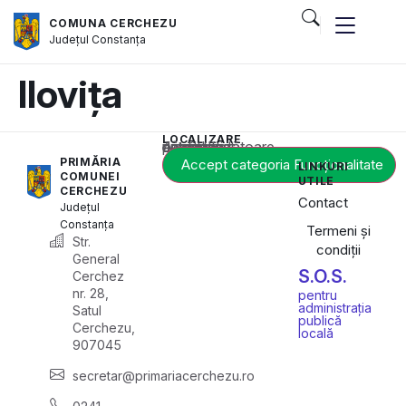
COMUNA CERCHEZU
Județul
Constanța
Ilovița
LOCALIZARE
Acest conținut este blocat până când acceptați categoria corespunzătoare de cookie-uri.
PRIMĂRIA
Accept categoria Funcționalitate
LINKURI
COMUNEI
UTILE
CERCHEZU
Contact
Județul
Constanța
Termeni și
Str.
condiții
General
S.O.S.
Cerchez
nr. 28,
pentru
administrația
Satul
publică
Cerchezu,
locală
907045
secretar@primariacerchezu.ro