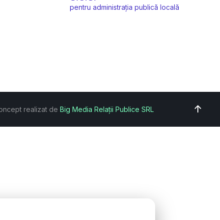
pentru administrația publică locală
oncept realizat de
Big Media Relații Publice SRL