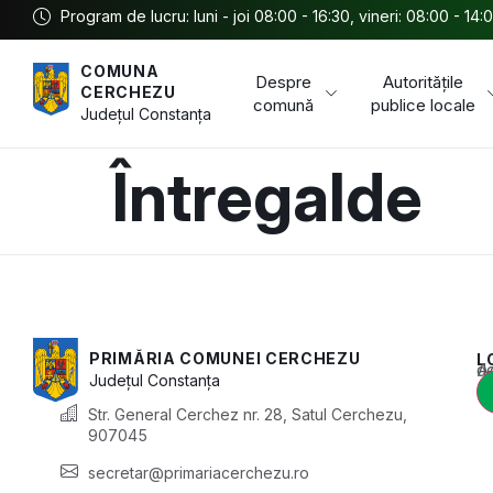
Program de lucru: luni - joi 08:00 - 16:30, vineri: 08:00 - 14:
COMUNA
Despre
Autoritățile
CERCHEZU
comună
publice locale
Județul
Constanța
Întregalde
PRIMĂRIA COMUNEI CERCHEZU
L
Acest conținu
Județul
Constanța
Str. General Cerchez nr. 28, Satul Cerchezu,
907045
secretar@primariacerchezu.ro