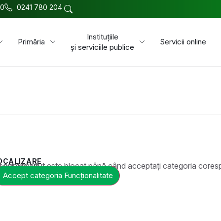
00
0241 780 204
Instituțiile
Primăria
Servicii online
și serviciile publice
OCALIZARE
t este blocat până când acceptați categoria corespunzătoare de cookie-uri.
Accept categoria Funcționalitate