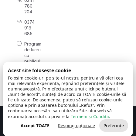
0241
780
204
0374
918
685
Program
de lucru
cu
publicul:
luni - joi
Acest site folosește cookie
08:00 -
Folosim cookie-uri pe site-ul nostru pentru a vă oferi cea
16:30
mai relevantă experiență, reținând preferințele și vizitele
, vineri:
dumneavoastră. Prin efectuarea unui click pe butonul
08:00 -
„Sunt de acord”, sunteți de acord ca TOATE cookie-urile să
14:00
fie utilizate. De asemenea, puteți să refuzați cookie-urile
opționale prin apăsarea butonului „Refuz”. Prin
continuarea accesării sau utilizării Site-ului web vă
exprimați acordul cu privire la
Termeni și Condiții
.
Concept realizat de
Big Media Relații Publice SRL
Accept TOATE
Resping opționale
Preferințe
Comuna Cerchezu
© 2026
Toate drepturile rezervate