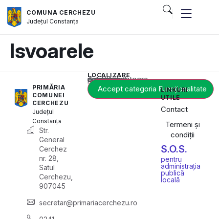
COMUNA CERCHEZU
Județul
Constanța
Isvoarele
LOCALIZARE
Acest conținut este blocat până când acceptați categoria corespunzătoare de cookie-uri.
PRIMĂRIA
Accept categoria Funcționalitate
LINKURI
COMUNEI
UTILE
CERCHEZU
Contact
Județul
Constanța
Termeni și
Str.
condiții
General
S.O.S.
Cerchez
nr. 28,
pentru
administrația
Satul
publică
Cerchezu,
locală
907045
secretar@primariacerchezu.ro