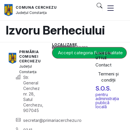
COMUNA CERCHEZU
Județul
Constanța
Izvoru Berheciului
LOCALIZARE
Acest conținut este blocat până când acceptați categoria corespunzătoare de cookie-uri.
PRIMĂRIA
Accept categoria Funcționalitate
LINKURI
COMUNEI
UTILE
CERCHEZU
Contact
Județul
Constanța
Termeni și
Str.
condiții
General
S.O.S.
Cerchez
nr. 28,
pentru
administrația
Satul
publică
Cerchezu,
locală
907045
secretar@primariacerchezu.ro