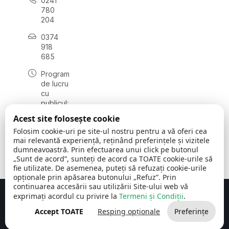
0241
780
204
0374
918
685
Program
de lucru
cu
publicul:
luni - joi
Acest site folosește cookie
08:00 -
Folosim cookie-uri pe site-ul nostru pentru a vă oferi cea
16:30
mai relevantă experiență, reținând preferințele și vizitele
, vineri:
dumneavoastră. Prin efectuarea unui click pe butonul
08:00 -
„Sunt de acord”, sunteți de acord ca TOATE cookie-urile să
14:00
fie utilizate. De asemenea, puteți să refuzați cookie-urile
opționale prin apăsarea butonului „Refuz”. Prin
continuarea accesării sau utilizării Site-ului web vă
exprimați acordul cu privire la
Termeni și Condiții
.
Concept realizat de
Big Media Relații Publice SRL
Accept TOATE
Resping opționale
Preferințe
Comuna Cerchezu
© 2026
Toate drepturile rezervate