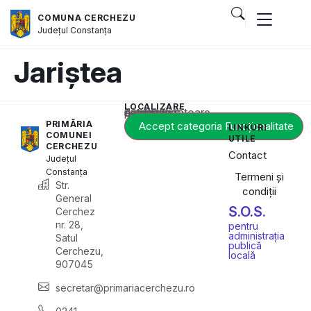
COMUNA CERCHEZU
Județul
Constanța
Jariștea
LOCALIZARE
Acest conținut este blocat până când acceptați categoria corespunzătoare de cookie-uri.
PRIMĂRIA
Accept categoria Funcționalitate
LINKURI
COMUNEI
UTILE
CERCHEZU
Contact
Județul
Constanța
Termeni și
Str.
condiții
General
S.O.S.
Cerchez
nr. 28,
pentru
administrația
Satul
publică
Cerchezu,
locală
907045
secretar@primariacerchezu.ro