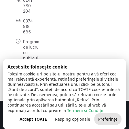
0241
780
204
0374
918
685
Program
de lucru
cu
publicul:
luni - joi
Acest site folosește cookie
08:00 -
Folosim cookie-uri pe site-ul nostru pentru a vă oferi cea
16:30
mai relevantă experiență, reținând preferințele și vizitele
, vineri:
dumneavoastră. Prin efectuarea unui click pe butonul
08:00 -
„Sunt de acord”, sunteți de acord ca TOATE cookie-urile să
14:00
fie utilizate. De asemenea, puteți să refuzați cookie-urile
opționale prin apăsarea butonului „Refuz”. Prin
continuarea accesării sau utilizării Site-ului web vă
exprimați acordul cu privire la
Termeni și Condiții
.
Concept realizat de
Big Media Relații Publice SRL
Accept TOATE
Resping opționale
Preferințe
Comuna Cerchezu
© 2026
Toate drepturile rezervate