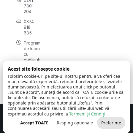
0241
780
204
0374
918
685
Program
de lucru
cu
publicul:
luni - joi
Acest site folosește cookie
08:00 -
Folosim cookie-uri pe site-ul nostru pentru a vă oferi cea
16:30
mai relevantă experiență, reținând preferințele și vizitele
, vineri:
dumneavoastră. Prin efectuarea unui click pe butonul
08:00 -
„Sunt de acord”, sunteți de acord ca TOATE cookie-urile să
14:00
fie utilizate. De asemenea, puteți să refuzați cookie-urile
opționale prin apăsarea butonului „Refuz”. Prin
continuarea accesării sau utilizării Site-ului web vă
exprimați acordul cu privire la
Termeni și Condiții
.
Concept realizat de
Big Media Relații Publice SRL
Accept TOATE
Resping opționale
Preferințe
Comuna Cerchezu
© 2026
Toate drepturile rezervate