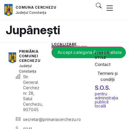
COMUNA CERCHEZU
Județul
Constanța
Jupânești
LOCALIZARE
Acest conținut este blocat până când acceptați categoria corespunzătoare de cookie-uri.
PRIMĂRIA
Accept categoria Funcționalitate
LINKURI
COMUNEI
UTILE
CERCHEZU
Contact
Județul
Constanța
Termeni și
Str.
condiții
General
S.O.S.
Cerchez
nr. 28,
pentru
administrația
Satul
publică
Cerchezu,
locală
907045
secretar@primariacerchezu.ro