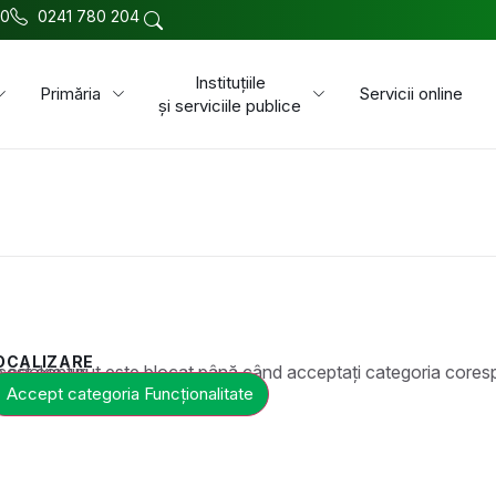
00
0241 780 204
Instituțiile
Primăria
Servicii online
și serviciile publice
OCALIZARE
t este blocat până când acceptați categoria corespunzătoare de cookie-uri.
Accept categoria Funcționalitate