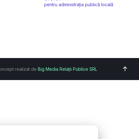
pentru administrația publică locală
oncept realizat de
Big Media Relații Publice SRL