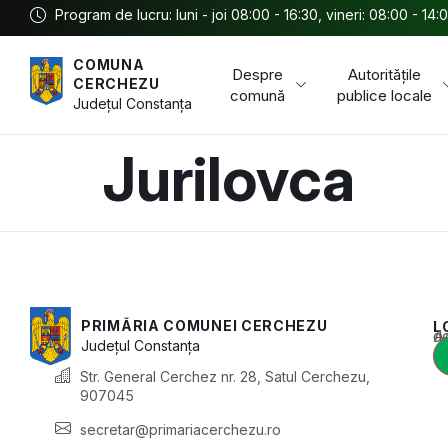
Program de lucru: luni - joi 08:00 - 16:30, vineri: 08:00 - 14:
COMUNA
Despre
Autoritățile
CERCHEZU
comună
publice locale
Județul
Constanța
Jurilovca
PRIMĂRIA COMUNEI CERCHEZU
L
Acest conținu
Județul
Constanța
Str. General Cerchez nr. 28, Satul Cerchezu,
907045
secretar@primariacerchezu.ro