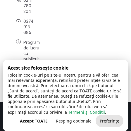
0241
780
204
0374
918
685
Program
de lucru
cu
publicul:
luni - joi
Acest site folosește cookie
08:00 -
Folosim cookie-uri pe site-ul nostru pentru a vă oferi cea
16:30
mai relevantă experiență, reținând preferințele și vizitele
, vineri:
dumneavoastră. Prin efectuarea unui click pe butonul
08:00 -
„Sunt de acord”, sunteți de acord ca TOATE cookie-urile să
14:00
fie utilizate. De asemenea, puteți să refuzați cookie-urile
opționale prin apăsarea butonului „Refuz”. Prin
continuarea accesării sau utilizării Site-ului web vă
exprimați acordul cu privire la
Termeni și Condiții
.
Concept realizat de
Big Media Relații Publice SRL
Accept TOATE
Resping opționale
Preferințe
Comuna Cerchezu
© 2026
Toate drepturile rezervate