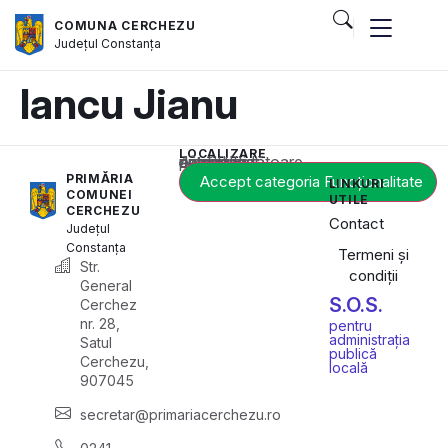
COMUNA CERCHEZU
Județul
Constanța
lancu Jianu
LOCALIZARE
Acest conținut este blocat până când acceptați categoria corespunzătoare de cookie-uri.
PRIMĂRIA
Accept categoria Funcționalitate
LINKURI
COMUNEI
UTILE
CERCHEZU
Contact
Județul
Constanța
Termeni și
Str.
condiții
General
S.O.S.
Cerchez
nr. 28,
pentru
administrația
Satul
publică
Cerchezu,
locală
907045
secretar@primariacerchezu.ro