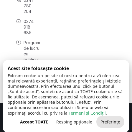
0241
780
204
0374
918
685
Program
de lucru
cu
publicul:
luni - joi
Acest site folosește cookie
08:00 -
Folosim cookie-uri pe site-ul nostru pentru a vă oferi cea
16:30
mai relevantă experiență, reținând preferințele și vizitele
, vineri:
dumneavoastră. Prin efectuarea unui click pe butonul
08:00 -
„Sunt de acord”, sunteți de acord ca TOATE cookie-urile să
14:00
fie utilizate. De asemenea, puteți să refuzați cookie-urile
opționale prin apăsarea butonului „Refuz”. Prin
continuarea accesării sau utilizării Site-ului web vă
exprimați acordul cu privire la
Termeni și Condiții
.
Concept realizat de
Big Media Relații Publice SRL
Accept TOATE
Resping opționale
Preferințe
Comuna Cerchezu
© 2026
Toate drepturile rezervate