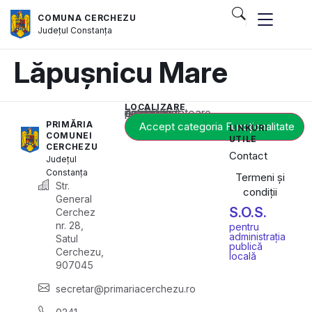
COMUNA CERCHEZU
Județul
Constanța
Lăpușnicu Mare
LOCALIZARE
Acest conținut este blocat până când acceptați categoria corespunzătoare de cookie-uri.
PRIMĂRIA
Accept categoria Funcționalitate
LINKURI
COMUNEI
UTILE
CERCHEZU
Contact
Județul
Constanța
Termeni și
Str.
condiții
General
S.O.S.
Cerchez
nr. 28,
pentru
administrația
Satul
publică
Cerchezu,
locală
907045
secretar@primariacerchezu.ro