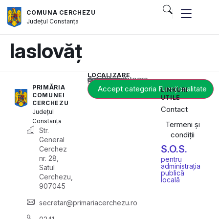
COMUNA CERCHEZU
Județul
Constanța
laslovăț
LOCALIZARE
Acest conținut este blocat până când acceptați categoria corespunzătoare de cookie-uri.
PRIMĂRIA
Accept categoria Funcționalitate
LINKURI
COMUNEI
UTILE
CERCHEZU
Contact
Județul
Constanța
Termeni și
Str.
condiții
General
S.O.S.
Cerchez
nr. 28,
pentru
administrația
Satul
publică
Cerchezu,
locală
907045
secretar@primariacerchezu.ro