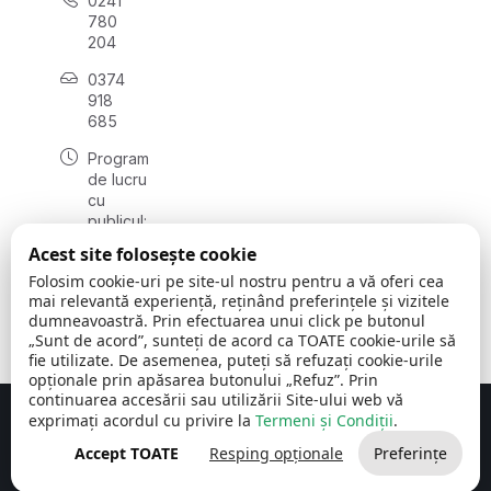
0241
780
204
0374
918
685
Program
de lucru
cu
publicul:
luni - joi
Acest site folosește cookie
08:00 -
Folosim cookie-uri pe site-ul nostru pentru a vă oferi cea
16:30
mai relevantă experiență, reținând preferințele și vizitele
, vineri:
dumneavoastră. Prin efectuarea unui click pe butonul
08:00 -
„Sunt de acord”, sunteți de acord ca TOATE cookie-urile să
14:00
fie utilizate. De asemenea, puteți să refuzați cookie-urile
opționale prin apăsarea butonului „Refuz”. Prin
continuarea accesării sau utilizării Site-ului web vă
exprimați acordul cu privire la
Termeni și Condiții
.
Concept realizat de
Big Media Relații Publice SRL
Accept TOATE
Resping opționale
Preferințe
Comuna Cerchezu
© 2026
Toate drepturile rezervate