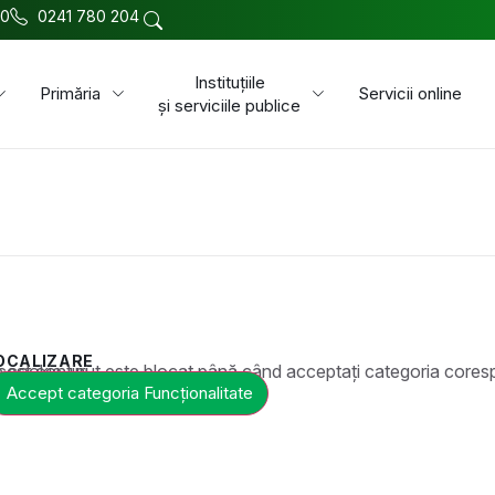
00
0241 780 204
Instituțiile
Primăria
Servicii online
și serviciile publice
OCALIZARE
t este blocat până când acceptați categoria corespunzătoare de cookie-uri.
Accept categoria Funcționalitate