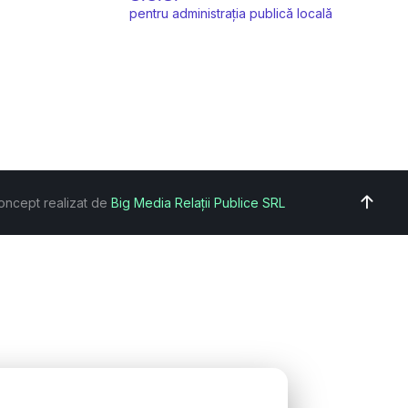
pentru administrația publică locală
oncept realizat de
Big Media Relații Publice SRL