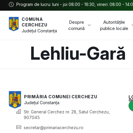
Program de lucru: luni - joi 08:00 - 16:30, vineri: 08:00 - 14:
COMUNA
Despre
Autoritățile
CERCHEZU
comună
publice locale
Județul
Constanța
Lehliu-Gară
PRIMĂRIA COMUNEI CERCHEZU
L
Acest conținu
Județul
Constanța
Str. General Cerchez nr. 28, Satul Cerchezu,
907045
secretar@primariacerchezu.ro