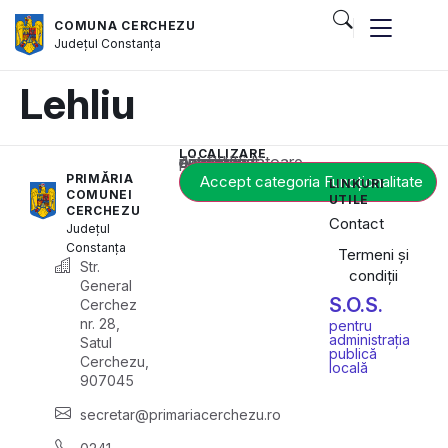
COMUNA CERCHEZU
Județul
Constanța
Lehliu
LOCALIZARE
Acest conținut este blocat până când acceptați categoria corespunzătoare de cookie-uri.
PRIMĂRIA
Accept categoria Funcționalitate
LINKURI
COMUNEI
UTILE
CERCHEZU
Contact
Județul
Constanța
Termeni și
Str.
condiții
General
S.O.S.
Cerchez
nr. 28,
pentru
administrația
Satul
publică
Cerchezu,
locală
907045
secretar@primariacerchezu.ro