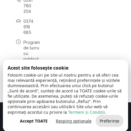
0241
780
204
0374
918
685
Program
de lucru
cu
publicul:
luni - joi
Acest site folosește cookie
08:00 -
Folosim cookie-uri pe site-ul nostru pentru a vă oferi cea
16:30
mai relevantă experiență, reținând preferințele și vizitele
, vineri:
dumneavoastră. Prin efectuarea unui click pe butonul
08:00 -
„Sunt de acord”, sunteți de acord ca TOATE cookie-urile să
14:00
fie utilizate. De asemenea, puteți să refuzați cookie-urile
opționale prin apăsarea butonului „Refuz”. Prin
continuarea accesării sau utilizării Site-ului web vă
exprimați acordul cu privire la
Termeni și Condiții
.
Concept realizat de
Big Media Relații Publice SRL
Accept TOATE
Resping opționale
Preferințe
Comuna Cerchezu
© 2026
Toate drepturile rezervate