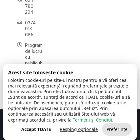
0241
780
204
0374
918
685
Program
de lucru
cu
publicul:
luni - joi
Acest site folosește cookie
08:00 -
Folosim cookie-uri pe site-ul nostru pentru a vă oferi cea
16:30
mai relevantă experiență, reținând preferințele și vizitele
, vineri:
dumneavoastră. Prin efectuarea unui click pe butonul
08:00 -
„Sunt de acord”, sunteți de acord ca TOATE cookie-urile să
14:00
fie utilizate. De asemenea, puteți să refuzați cookie-urile
opționale prin apăsarea butonului „Refuz”. Prin
continuarea accesării sau utilizării Site-ului web vă
exprimați acordul cu privire la
Termeni și Condiții
.
Concept realizat de
Big Media Relații Publice SRL
Accept TOATE
Resping opționale
Preferințe
Comuna Cerchezu
© 2026
Toate drepturile rezervate