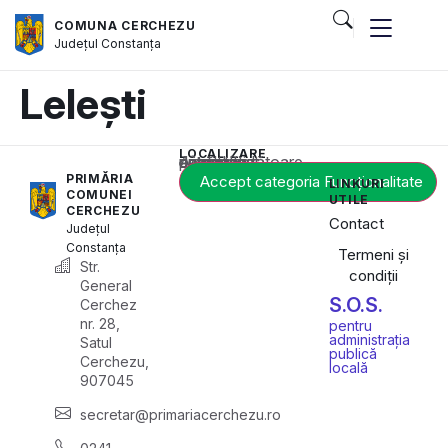
COMUNA CERCHEZU
Județul
Constanța
Lelești
LOCALIZARE
Acest conținut este blocat până când acceptați categoria corespunzătoare de cookie-uri.
PRIMĂRIA
Accept categoria Funcționalitate
LINKURI
COMUNEI
UTILE
CERCHEZU
Contact
Județul
Constanța
Termeni și
Str.
condiții
General
S.O.S.
Cerchez
nr. 28,
pentru
administrația
Satul
publică
Cerchezu,
locală
907045
secretar@primariacerchezu.ro