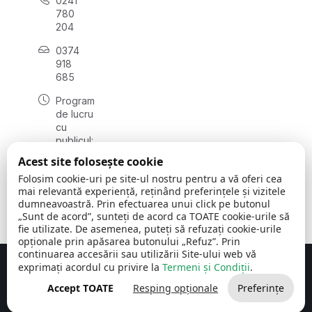
0241
780
204
0374
918
685
Program
de lucru
cu
publicul:
luni - joi
Acest site folosește cookie
08:00 -
Folosim cookie-uri pe site-ul nostru pentru a vă oferi cea
16:30
mai relevantă experiență, reținând preferințele și vizitele
, vineri:
dumneavoastră. Prin efectuarea unui click pe butonul
08:00 -
„Sunt de acord”, sunteți de acord ca TOATE cookie-urile să
14:00
fie utilizate. De asemenea, puteți să refuzați cookie-urile
opționale prin apăsarea butonului „Refuz”. Prin
continuarea accesării sau utilizării Site-ului web vă
exprimați acordul cu privire la
Termeni și Condiții
.
Concept realizat de
Big Media Relații Publice SRL
Accept TOATE
Resping opționale
Preferințe
Comuna Cerchezu
© 2026
Toate drepturile rezervate