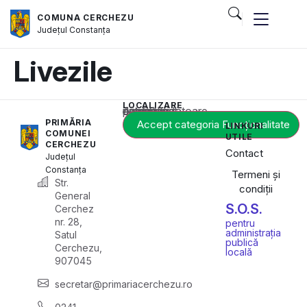
COMUNA CERCHEZU
Județul
Constanța
Livezile
LOCALIZARE
Acest conținut este blocat până când acceptați categoria corespunzătoare de cookie-uri.
PRIMĂRIA
Accept categoria Funcționalitate
LINKURI
COMUNEI
UTILE
CERCHEZU
Contact
Județul
Constanța
Termeni și
Str.
condiții
General
S.O.S.
Cerchez
nr. 28,
pentru
administrația
Satul
publică
Cerchezu,
locală
907045
secretar@primariacerchezu.ro