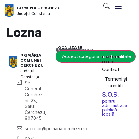
COMUNA CERCHEZU
Județul
Constanța
Lozna
LOCALIZARE
Acest conținut este blocat până când acceptați categoria corespunzătoare de cookie-uri.
PRIMĂRIA
Accept categoria Funcționalitate
LINKURI
COMUNEI
UTILE
CERCHEZU
Contact
Județul
Constanța
Termeni și
Str.
condiții
General
S.O.S.
Cerchez
nr. 28,
pentru
administrația
Satul
publică
Cerchezu,
locală
907045
secretar@primariacerchezu.ro