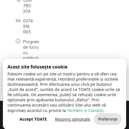
0241
780
204
0374
918
685
Program
de lucru
cu
publicul:
luni - joi
Acest site folosește cookie
08:00 -
Folosim cookie-uri pe site-ul nostru pentru a vă oferi cea
16:30
mai relevantă experiență, reținând preferințele și vizitele
, vineri:
dumneavoastră. Prin efectuarea unui click pe butonul
08:00 -
„Sunt de acord”, sunteți de acord ca TOATE cookie-urile să
14:00
fie utilizate. De asemenea, puteți să refuzați cookie-urile
opționale prin apăsarea butonului „Refuz”. Prin
continuarea accesării sau utilizării Site-ului web vă
exprimați acordul cu privire la
Termeni și Condiții
.
Concept realizat de
Big Media Relații Publice SRL
Accept TOATE
Resping opționale
Preferințe
Comuna Cerchezu
© 2026
Toate drepturile rezervate