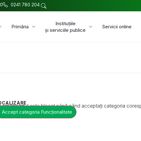
00
0241 780 204
Instituțiile
Primăria
Servicii online
și serviciile publice
OCALIZARE
t este blocat până când acceptați categoria corespunzătoare de cookie-uri.
Accept categoria Funcționalitate