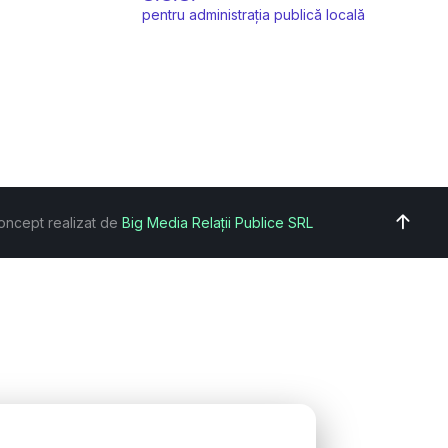
pentru administrația publică locală
oncept realizat de
Big Media Relații Publice SRL