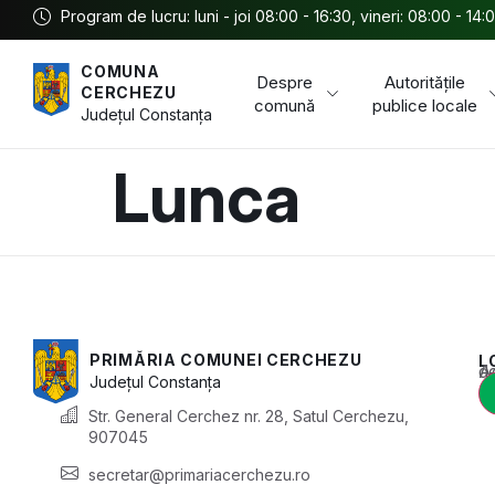
Program de lucru: luni - joi 08:00 - 16:30, vineri: 08:00 - 14:
COMUNA
Despre
Autoritățile
CERCHEZU
comună
publice locale
Județul
Constanța
Lunca
PRIMĂRIA COMUNEI CERCHEZU
L
Acest conținu
Județul
Constanța
Str. General Cerchez nr. 28, Satul Cerchezu,
907045
secretar@primariacerchezu.ro