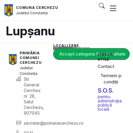
COMUNA CERCHEZU
Județul
Constanța
Lupșanu
LOCALIZARE
Acest conținut este blocat până când acceptați categoria corespunzătoare de cookie-uri.
PRIMĂRIA
Accept categoria Funcționalitate
LINKURI
COMUNEI
UTILE
CERCHEZU
Contact
Județul
Constanța
Termeni și
Str.
condiții
General
S.O.S.
Cerchez
nr. 28,
pentru
administrația
Satul
publică
Cerchezu,
locală
907045
secretar@primariacerchezu.ro