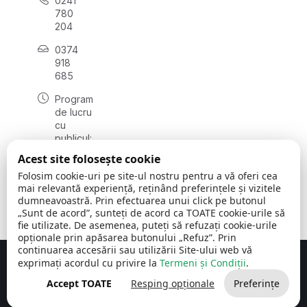
0241
780
204
0374
918
685
Program
de lucru
cu
publicul:
luni - joi
Acest site folosește cookie
08:00 -
Folosim cookie-uri pe site-ul nostru pentru a vă oferi cea
16:30
mai relevantă experiență, reținând preferințele și vizitele
, vineri:
dumneavoastră. Prin efectuarea unui click pe butonul
08:00 -
„Sunt de acord”, sunteți de acord ca TOATE cookie-urile să
14:00
fie utilizate. De asemenea, puteți să refuzați cookie-urile
opționale prin apăsarea butonului „Refuz”. Prin
continuarea accesării sau utilizării Site-ului web vă
exprimați acordul cu privire la
Termeni și Condiții
.
Concept realizat de
Big Media Relații Publice SRL
Accept TOATE
Resping opționale
Preferințe
Comuna Cerchezu
© 2026
Toate drepturile rezervate