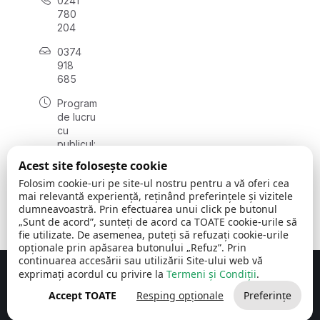
0241
780
204
0374
918
685
Program
de lucru
cu
publicul:
luni - joi
Acest site folosește cookie
08:00 -
Folosim cookie-uri pe site-ul nostru pentru a vă oferi cea
16:30
mai relevantă experiență, reținând preferințele și vizitele
, vineri:
dumneavoastră. Prin efectuarea unui click pe butonul
08:00 -
„Sunt de acord”, sunteți de acord ca TOATE cookie-urile să
14:00
fie utilizate. De asemenea, puteți să refuzați cookie-urile
opționale prin apăsarea butonului „Refuz”. Prin
continuarea accesării sau utilizării Site-ului web vă
exprimați acordul cu privire la
Termeni și Condiții
.
Concept realizat de
Big Media Relații Publice SRL
Accept TOATE
Resping opționale
Preferințe
Comuna Cerchezu
© 2026
Toate drepturile rezervate