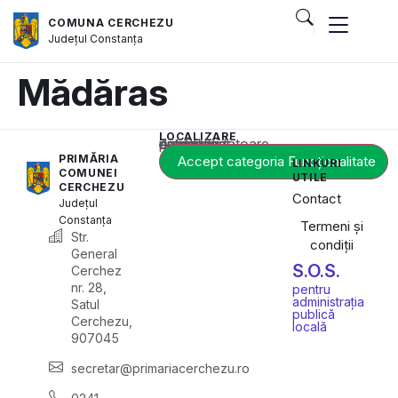
COMUNA CERCHEZU
Județul
Constanța
Mădăras
LOCALIZARE
Acest conținut este blocat până când acceptați categoria corespunzătoare de cookie-uri.
PRIMĂRIA
Accept categoria Funcționalitate
LINKURI
COMUNEI
UTILE
CERCHEZU
Contact
Județul
Constanța
Termeni și
Str.
condiții
General
S.O.S.
Cerchez
nr. 28,
pentru
administrația
Satul
publică
Cerchezu,
locală
907045
secretar@primariacerchezu.ro