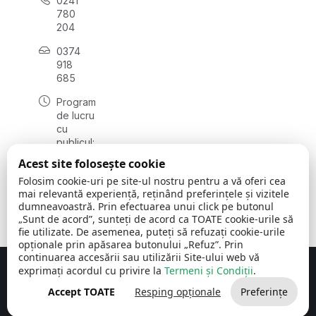
0241
780
204
0374
918
685
Program
de lucru
cu
publicul:
luni - joi
Acest site folosește cookie
08:00 -
Folosim cookie-uri pe site-ul nostru pentru a vă oferi cea
16:30
mai relevantă experiență, reținând preferințele și vizitele
, vineri:
dumneavoastră. Prin efectuarea unui click pe butonul
08:00 -
„Sunt de acord”, sunteți de acord ca TOATE cookie-urile să
14:00
fie utilizate. De asemenea, puteți să refuzați cookie-urile
opționale prin apăsarea butonului „Refuz”. Prin
continuarea accesării sau utilizării Site-ului web vă
exprimați acordul cu privire la
Termeni și Condiții
.
Concept realizat de
Big Media Relații Publice SRL
Accept TOATE
Resping opționale
Preferințe
Comuna Cerchezu
© 2026
Toate drepturile rezervate