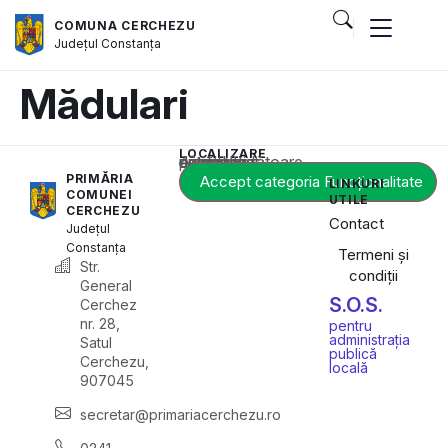
COMUNA CERCHEZU
Județul
Constanța
Mădulari
LOCALIZARE
Acest conținut este blocat până când acceptați categoria corespunzătoare de cookie-uri.
PRIMĂRIA
Accept categoria Funcționalitate
LINKURI
COMUNEI
UTILE
CERCHEZU
Contact
Județul
Constanța
Termeni și
Str.
condiții
General
S.O.S.
Cerchez
nr. 28,
pentru
administrația
Satul
publică
Cerchezu,
locală
907045
secretar@primariacerchezu.ro