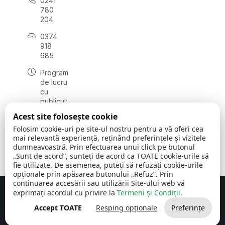
0241
780
204
0374
918
685
Program
de lucru
cu
publicul:
luni - joi
Acest site folosește cookie
08:00 -
Folosim cookie-uri pe site-ul nostru pentru a vă oferi cea
16:30
mai relevantă experiență, reținând preferințele și vizitele
, vineri:
dumneavoastră. Prin efectuarea unui click pe butonul
08:00 -
„Sunt de acord”, sunteți de acord ca TOATE cookie-urile să
14:00
fie utilizate. De asemenea, puteți să refuzați cookie-urile
opționale prin apăsarea butonului „Refuz”. Prin
continuarea accesării sau utilizării Site-ului web vă
exprimați acordul cu privire la
Termeni și Condiții
.
Concept realizat de
Big Media Relații Publice SRL
Accept TOATE
Resping opționale
Preferințe
Comuna Cerchezu
© 2026
Toate drepturile rezervate