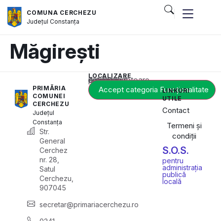
COMUNA CERCHEZU
Județul
Constanța
Măgirești
LOCALIZARE
Acest conținut este blocat până când acceptați categoria corespunzătoare de cookie-uri.
PRIMĂRIA
Accept categoria Funcționalitate
LINKURI
COMUNEI
UTILE
CERCHEZU
Contact
Județul
Constanța
Termeni și
Str.
condiții
General
S.O.S.
Cerchez
nr. 28,
pentru
administrația
Satul
publică
Cerchezu,
locală
907045
secretar@primariacerchezu.ro