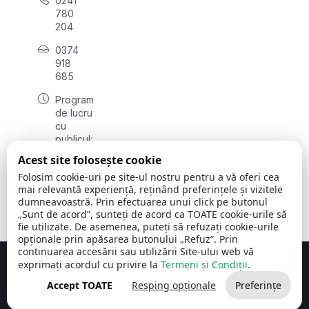
0241
780
204
0374
918
685
Program
de lucru
cu
publicul:
luni - joi
Acest site folosește cookie
08:00 -
Folosim cookie-uri pe site-ul nostru pentru a vă oferi cea
16:30
mai relevantă experiență, reținând preferințele și vizitele
, vineri:
dumneavoastră. Prin efectuarea unui click pe butonul
08:00 -
„Sunt de acord”, sunteți de acord ca TOATE cookie-urile să
14:00
fie utilizate. De asemenea, puteți să refuzați cookie-urile
opționale prin apăsarea butonului „Refuz”. Prin
continuarea accesării sau utilizării Site-ului web vă
exprimați acordul cu privire la
Termeni și Condiții
.
Concept realizat de
Big Media Relații Publice SRL
Accept TOATE
Resping opționale
Preferințe
Comuna Cerchezu
© 2026
Toate drepturile rezervate