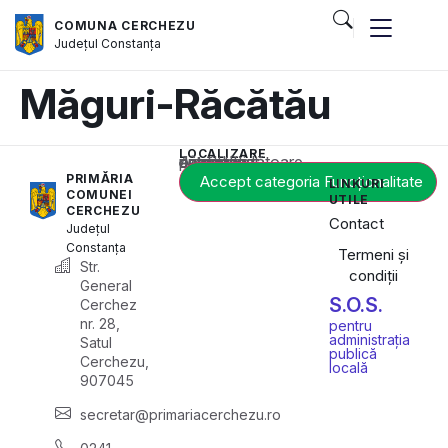
COMUNA CERCHEZU
Județul
Constanța
Măguri-Răcătău
LOCALIZARE
Acest conținut este blocat până când acceptați categoria corespunzătoare de cookie-uri.
PRIMĂRIA
Accept categoria Funcționalitate
LINKURI
COMUNEI
UTILE
CERCHEZU
Contact
Județul
Constanța
Termeni și
Str.
condiții
General
S.O.S.
Cerchez
nr. 28,
pentru
administrația
Satul
publică
Cerchezu,
locală
907045
secretar@primariacerchezu.ro