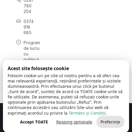
0241
780
204
0374
918
685
Program
de lucru
cu
publicul:
luni - joi
Acest site folosește cookie
08:00 -
Folosim cookie-uri pe site-ul nostru pentru a vă oferi cea
16:30
mai relevantă experiență, reținând preferințele și vizitele
, vineri:
dumneavoastră. Prin efectuarea unui click pe butonul
08:00 -
„Sunt de acord”, sunteți de acord ca TOATE cookie-urile să
14:00
fie utilizate. De asemenea, puteți să refuzați cookie-urile
opționale prin apăsarea butonului „Refuz”. Prin
continuarea accesării sau utilizării Site-ului web vă
exprimați acordul cu privire la
Termeni și Condiții
.
Concept realizat de
Big Media Relații Publice SRL
Accept TOATE
Resping opționale
Preferințe
Comuna Cerchezu
© 2026
Toate drepturile rezervate