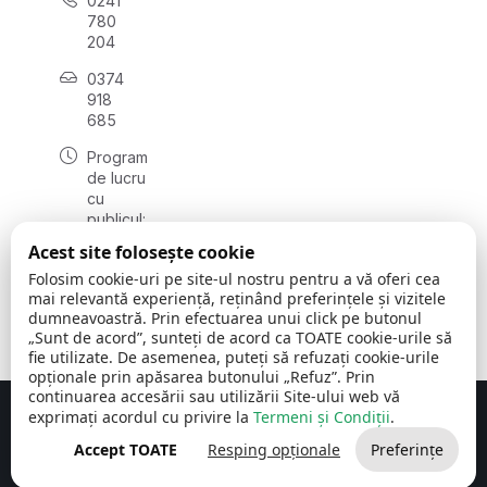
0241
780
204
0374
918
685
Program
de lucru
cu
publicul:
luni - joi
Acest site folosește cookie
08:00 -
Folosim cookie-uri pe site-ul nostru pentru a vă oferi cea
16:30
mai relevantă experiență, reținând preferințele și vizitele
, vineri:
dumneavoastră. Prin efectuarea unui click pe butonul
08:00 -
„Sunt de acord”, sunteți de acord ca TOATE cookie-urile să
14:00
fie utilizate. De asemenea, puteți să refuzați cookie-urile
opționale prin apăsarea butonului „Refuz”. Prin
continuarea accesării sau utilizării Site-ului web vă
exprimați acordul cu privire la
Termeni și Condiții
.
Concept realizat de
Big Media Relații Publice SRL
Accept TOATE
Resping opționale
Preferințe
Comuna Cerchezu
© 2026
Toate drepturile rezervate