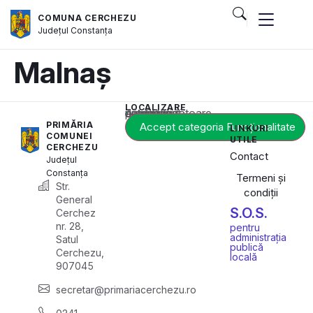
COMUNA CERCHEZU
Județul
Constanța
Malnaș
LOCALIZARE
Acest conținut este blocat până când acceptați categoria corespunzătoare de cookie-uri.
PRIMĂRIA
Accept categoria Funcționalitate
LINKURI
COMUNEI
UTILE
CERCHEZU
Contact
Județul
Constanța
Termeni și
Str.
condiții
General
S.O.S.
Cerchez
nr. 28,
pentru
administrația
Satul
publică
Cerchezu,
locală
907045
secretar@primariacerchezu.ro