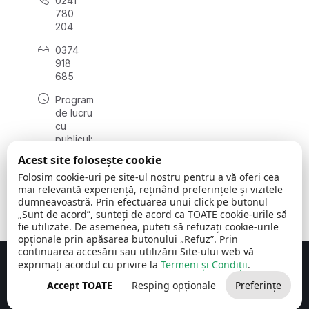
0241
780
204
0374
918
685
Program
de lucru
cu
publicul:
luni - joi
Acest site folosește cookie
08:00 -
Folosim cookie-uri pe site-ul nostru pentru a vă oferi cea
16:30
mai relevantă experiență, reținând preferințele și vizitele
, vineri:
dumneavoastră. Prin efectuarea unui click pe butonul
08:00 -
„Sunt de acord”, sunteți de acord ca TOATE cookie-urile să
14:00
fie utilizate. De asemenea, puteți să refuzați cookie-urile
opționale prin apăsarea butonului „Refuz”. Prin
continuarea accesării sau utilizării Site-ului web vă
exprimați acordul cu privire la
Termeni și Condiții
.
Concept realizat de
Big Media Relații Publice SRL
Accept TOATE
Resping opționale
Preferințe
Comuna Cerchezu
© 2026
Toate drepturile rezervate