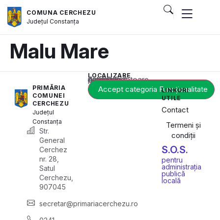
COMUNA CERCHEZU
Județul
Constanța
Malu Mare
LOCALIZARE
Acest conținut este blocat până când acceptați categoria corespunzătoare de cookie-uri.
PRIMĂRIA
Accept categoria Funcționalitate
LINKURI
COMUNEI
UTILE
CERCHEZU
Contact
Județul
Constanța
Termeni și
Str.
condiții
General
S.O.S.
Cerchez
nr. 28,
pentru
administrația
Satul
publică
Cerchezu,
locală
907045
secretar@primariacerchezu.ro