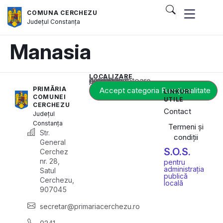
COMUNA CERCHEZU
Județul
Constanța
Manasia
LOCALIZARE
Acest conținut este blocat până când acceptați categoria corespunzătoare de cookie-uri.
PRIMĂRIA
Accept categoria Funcționalitate
LINKURI
COMUNEI
UTILE
CERCHEZU
Contact
Județul
Constanța
Termeni și
Str.
condiții
General
S.O.S.
Cerchez
nr. 28,
pentru
administrația
Satul
publică
Cerchezu,
locală
907045
secretar@primariacerchezu.ro