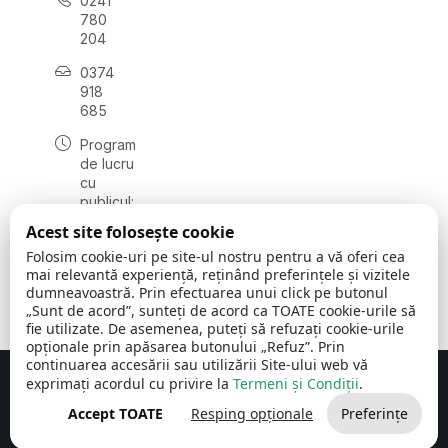
0241
780
204
0374
918
685
Program
de lucru
cu
publicul:
luni - joi
Acest site folosește cookie
08:00 -
Folosim cookie-uri pe site-ul nostru pentru a vă oferi cea
16:30
mai relevantă experiență, reținând preferințele și vizitele
, vineri:
dumneavoastră. Prin efectuarea unui click pe butonul
08:00 -
„Sunt de acord”, sunteți de acord ca TOATE cookie-urile să
14:00
fie utilizate. De asemenea, puteți să refuzați cookie-urile
opționale prin apăsarea butonului „Refuz”. Prin
continuarea accesării sau utilizării Site-ului web vă
exprimați acordul cu privire la
Termeni și Condiții
.
Concept realizat de
Big Media Relații Publice SRL
Accept TOATE
Resping opționale
Preferințe
Comuna Cerchezu
© 2026
Toate drepturile rezervate