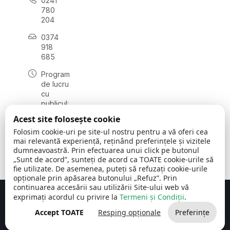
0241
780
204
0374
918
685
Program
de lucru
cu
publicul:
luni - joi
Acest site folosește cookie
08:00 -
Folosim cookie-uri pe site-ul nostru pentru a vă oferi cea
16:30
mai relevantă experiență, reținând preferințele și vizitele
, vineri:
dumneavoastră. Prin efectuarea unui click pe butonul
08:00 -
„Sunt de acord”, sunteți de acord ca TOATE cookie-urile să
14:00
fie utilizate. De asemenea, puteți să refuzați cookie-urile
opționale prin apăsarea butonului „Refuz”. Prin
continuarea accesării sau utilizării Site-ului web vă
exprimați acordul cu privire la
Termeni și Condiții
.
Concept realizat de
Big Media Relații Publice SRL
Accept TOATE
Resping opționale
Preferințe
Comuna Cerchezu
© 2026
Toate drepturile rezervate