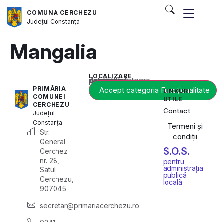
COMUNA CERCHEZU
Județul
Constanța
Mangalia
LOCALIZARE
Acest conținut este blocat până când acceptați categoria corespunzătoare de cookie-uri.
PRIMĂRIA
Accept categoria Funcționalitate
LINKURI
COMUNEI
UTILE
CERCHEZU
Contact
Județul
Constanța
Termeni și
Str.
condiții
General
S.O.S.
Cerchez
nr. 28,
pentru
administrația
Satul
publică
Cerchezu,
locală
907045
secretar@primariacerchezu.ro