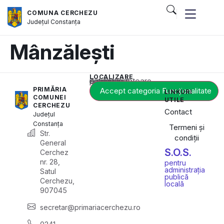
COMUNA CERCHEZU
Județul
Constanța
Mânzălești
LOCALIZARE
Acest conținut este blocat până când acceptați categoria corespunzătoare de cookie-uri.
PRIMĂRIA
Accept categoria Funcționalitate
LINKURI
COMUNEI
UTILE
CERCHEZU
Contact
Județul
Constanța
Termeni și
Str.
condiții
General
S.O.S.
Cerchez
nr. 28,
pentru
administrația
Satul
publică
Cerchezu,
locală
907045
secretar@primariacerchezu.ro