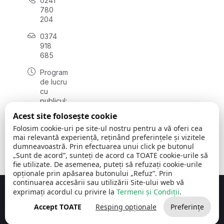
0241
780
204
0374
918
685
Program
de lucru
cu
publicul:
luni - joi
Acest site folosește cookie
08:00 -
Folosim cookie-uri pe site-ul nostru pentru a vă oferi cea
16:30
mai relevantă experiență, reținând preferințele și vizitele
, vineri:
dumneavoastră. Prin efectuarea unui click pe butonul
08:00 -
„Sunt de acord”, sunteți de acord ca TOATE cookie-urile să
14:00
fie utilizate. De asemenea, puteți să refuzați cookie-urile
opționale prin apăsarea butonului „Refuz”. Prin
continuarea accesării sau utilizării Site-ului web vă
exprimați acordul cu privire la
Termeni și Condiții
.
Concept realizat de
Big Media Relații Publice SRL
Accept TOATE
Resping opționale
Preferințe
Comuna Cerchezu
© 2026
Toate drepturile rezervate