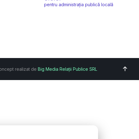
pentru administrația publică locală
oncept realizat de
Big Media Relații Publice SRL