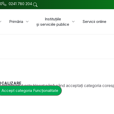
00
0241 780 204
Instituțiile
Primăria
Servicii online
și serviciile publice
OCALIZARE
t este blocat până când acceptați categoria corespunzătoare de cookie-uri.
Accept categoria Funcționalitate