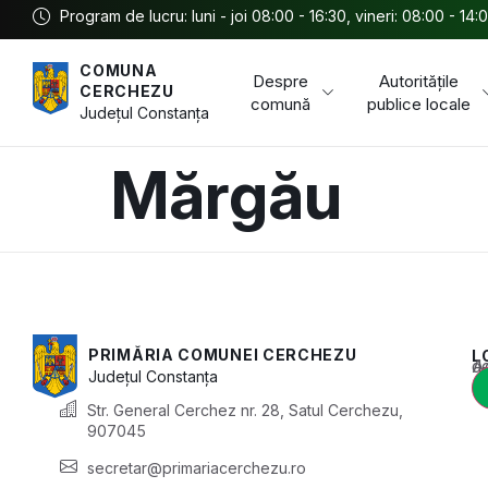
Program de lucru: luni - joi 08:00 - 16:30, vineri: 08:00 - 14:
COMUNA
Despre
Autoritățile
CERCHEZU
comună
publice locale
Județul
Constanța
Mărgău
PRIMĂRIA COMUNEI CERCHEZU
L
Acest conținu
Județul
Constanța
Str. General Cerchez nr. 28, Satul Cerchezu,
907045
secretar@primariacerchezu.ro