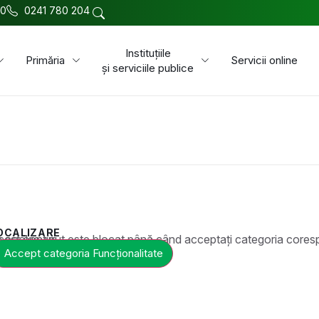
00
0241 780 204
Instituțiile
Primăria
Servicii online
și serviciile publice
OCALIZARE
t este blocat până când acceptați categoria corespunzătoare de cookie-uri.
Accept categoria Funcționalitate