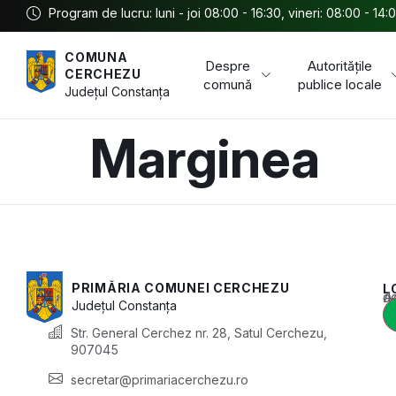
Program de lucru: luni - joi 08:00 - 16:30, vineri: 08:00 - 14:
COMUNA
Despre
Autoritățile
CERCHEZU
comună
publice locale
Județul
Constanța
Marginea
PRIMĂRIA COMUNEI CERCHEZU
L
Acest conținu
Județul
Constanța
Str. General Cerchez nr. 28, Satul Cerchezu,
907045
secretar@primariacerchezu.ro