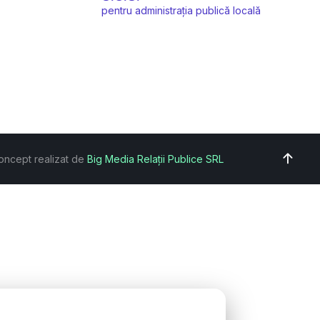
pentru administrația publică locală
oncept realizat de
Big Media Relații Publice SRL