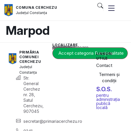
COMUNA CERCHEZU
Județul
Constanța
Marpod
LOCALIZARE
Acest conținut este blocat până când acceptați categoria corespunzătoare de cookie-uri.
PRIMĂRIA
Accept categoria Funcționalitate
LINKURI
COMUNEI
UTILE
CERCHEZU
Contact
Județul
Constanța
Termeni și
Str.
condiții
General
S.O.S.
Cerchez
nr. 28,
pentru
administrația
Satul
publică
Cerchezu,
locală
907045
secretar@primariacerchezu.ro