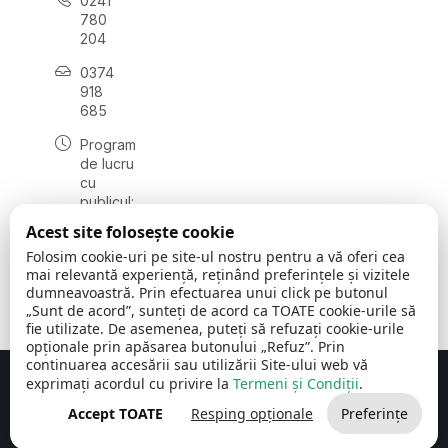
0241
780
204
0374
918
685
Program
de lucru
cu
publicul:
luni - joi
Acest site folosește cookie
08:00 -
Folosim cookie-uri pe site-ul nostru pentru a vă oferi cea
16:30
mai relevantă experiență, reținând preferințele și vizitele
, vineri:
dumneavoastră. Prin efectuarea unui click pe butonul
08:00 -
„Sunt de acord”, sunteți de acord ca TOATE cookie-urile să
14:00
fie utilizate. De asemenea, puteți să refuzați cookie-urile
opționale prin apăsarea butonului „Refuz”. Prin
continuarea accesării sau utilizării Site-ului web vă
exprimați acordul cu privire la
Termeni și Condiții
.
Concept realizat de
Big Media Relații Publice SRL
Accept TOATE
Resping opționale
Preferințe
Comuna Cerchezu
© 2026
Toate drepturile rezervate