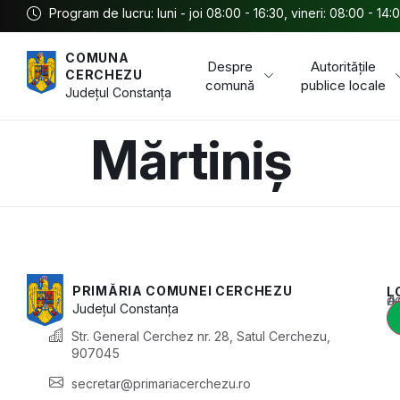
Program de lucru: luni - joi 08:00 - 16:30, vineri: 08:00 - 14:
COMUNA
Despre
Autoritățile
CERCHEZU
comună
publice locale
Județul
Constanța
Mărtiniș
PRIMĂRIA COMUNEI CERCHEZU
L
Acest conținu
Județul
Constanța
Str. General Cerchez nr. 28, Satul Cerchezu,
907045
secretar@primariacerchezu.ro