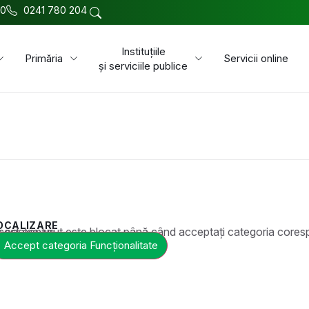
00
0241 780 204
Instituțiile
Primăria
Servicii online
și serviciile publice
OCALIZARE
t este blocat până când acceptați categoria corespunzătoare de cookie-uri.
Accept categoria Funcționalitate