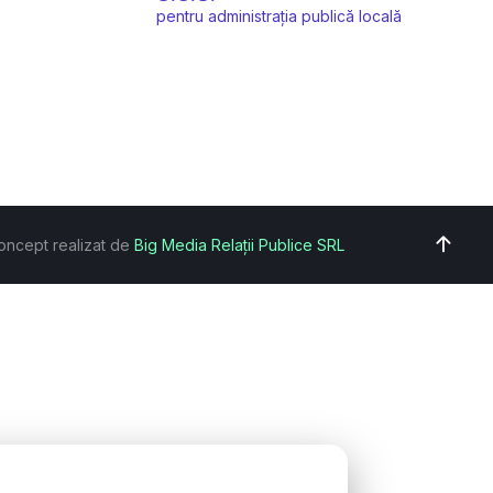
pentru administrația publică locală
oncept realizat de
Big Media Relații Publice SRL