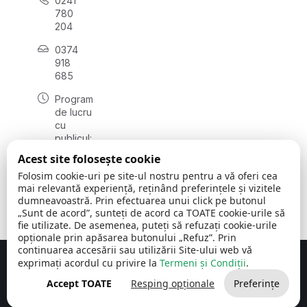
0241
780
204
0374
918
685
Program
de lucru
cu
publicul:
luni - joi
Acest site folosește cookie
08:00 -
Folosim cookie-uri pe site-ul nostru pentru a vă oferi cea
16:30
mai relevantă experiență, reținând preferințele și vizitele
, vineri:
dumneavoastră. Prin efectuarea unui click pe butonul
08:00 -
„Sunt de acord”, sunteți de acord ca TOATE cookie-urile să
14:00
fie utilizate. De asemenea, puteți să refuzați cookie-urile
opționale prin apăsarea butonului „Refuz”. Prin
continuarea accesării sau utilizării Site-ului web vă
exprimați acordul cu privire la
Termeni și Condiții
.
Concept realizat de
Big Media Relații Publice SRL
Accept TOATE
Resping opționale
Preferințe
Comuna Cerchezu
© 2026
Toate drepturile rezervate