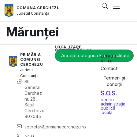
COMUNA CERCHEZU
Județul
Constanța
Mărunței
LOCALIZARE
Acest conținut este blocat până când acceptați categoria corespunzătoare de cookie-uri.
PRIMĂRIA
Accept categoria Funcționalitate
LINKURI
COMUNEI
UTILE
CERCHEZU
Contact
Județul
Constanța
Termeni și
Str.
condiții
General
S.O.S.
Cerchez
nr. 28,
pentru
administrația
Satul
publică
Cerchezu,
locală
907045
secretar@primariacerchezu.ro