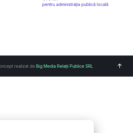
pentru administrația publică locală
oncept realizat de
Big Media Relații Publice SRL