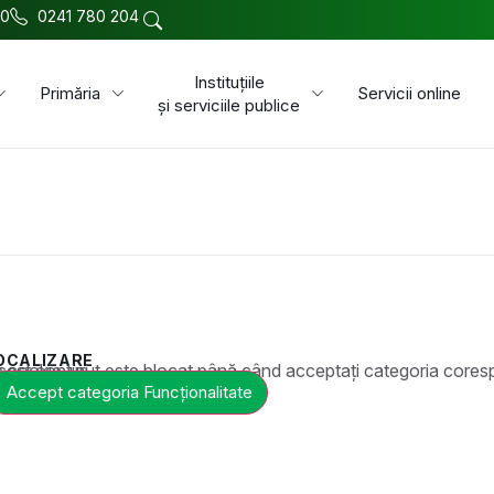
00
0241 780 204
Instituțiile
Primăria
Servicii online
și serviciile publice
OCALIZARE
t este blocat până când acceptați categoria corespunzătoare de cookie-uri.
Accept categoria Funcționalitate