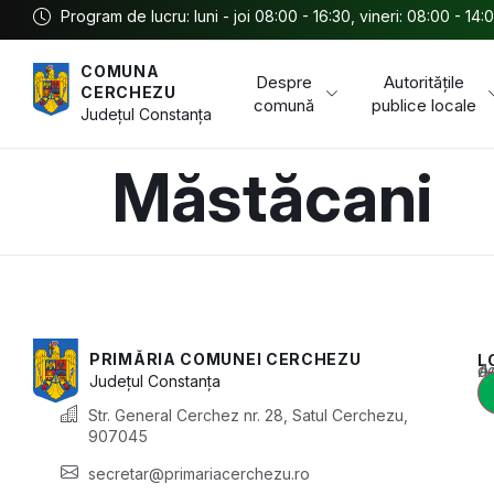
Program de lucru: luni - joi 08:00 - 16:30, vineri: 08:00 - 14:
COMUNA
Despre
Autoritățile
CERCHEZU
comună
publice locale
Județul
Constanța
Măstăcani
PRIMĂRIA COMUNEI CERCHEZU
L
Acest conținu
Județul
Constanța
Str. General Cerchez nr. 28, Satul Cerchezu,
907045
secretar@primariacerchezu.ro