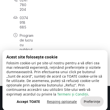
0241
780
204
0374
918
685
Program
de lucru
cu
publicul:
luni - joi
Acest site folosește cookie
08:00 -
Folosim cookie-uri pe site-ul nostru pentru a vă oferi cea
16:30
mai relevantă experiență, reținând preferințele și vizitele
, vineri:
dumneavoastră. Prin efectuarea unui click pe butonul
08:00 -
„Sunt de acord”, sunteți de acord ca TOATE cookie-urile să
14:00
fie utilizate. De asemenea, puteți să refuzați cookie-urile
opționale prin apăsarea butonului „Refuz”. Prin
continuarea accesării sau utilizării Site-ului web vă
exprimați acordul cu privire la
Termeni și Condiții
.
Concept realizat de
Big Media Relații Publice SRL
Accept TOATE
Resping opționale
Preferințe
Comuna Cerchezu
© 2026
Toate drepturile rezervate