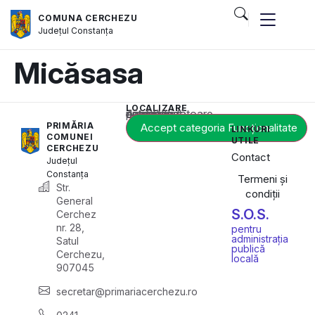
COMUNA CERCHEZU
Județul
Constanța
Micăsasa
LOCALIZARE
Acest conținut este blocat până când acceptați categoria corespunzătoare de cookie-uri.
PRIMĂRIA
Accept categoria Funcționalitate
LINKURI
COMUNEI
UTILE
CERCHEZU
Contact
Județul
Constanța
Termeni și
Str.
condiții
General
S.O.S.
Cerchez
nr. 28,
pentru
administrația
Satul
publică
Cerchezu,
locală
907045
secretar@primariacerchezu.ro