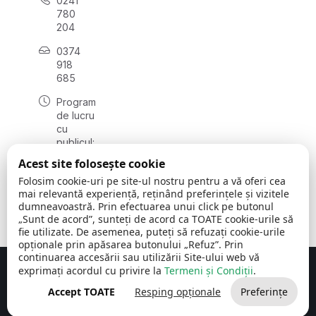
0241
780
204
0374
918
685
Program
de lucru
cu
publicul:
luni - joi
Acest site folosește cookie
08:00 -
Folosim cookie-uri pe site-ul nostru pentru a vă oferi cea
16:30
mai relevantă experiență, reținând preferințele și vizitele
, vineri:
dumneavoastră. Prin efectuarea unui click pe butonul
08:00 -
„Sunt de acord”, sunteți de acord ca TOATE cookie-urile să
14:00
fie utilizate. De asemenea, puteți să refuzați cookie-urile
opționale prin apăsarea butonului „Refuz”. Prin
continuarea accesării sau utilizării Site-ului web vă
exprimați acordul cu privire la
Termeni și Condiții
.
Concept realizat de
Big Media Relații Publice SRL
Accept TOATE
Resping opționale
Preferințe
Comuna Cerchezu
© 2026
Toate drepturile rezervate