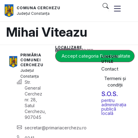
COMUNA CERCHEZU
Județul
Constanța
Mihai Viteazu
LOCALIZARE
Acest conținut este blocat până când acceptați categoria corespunzătoare de cookie-uri.
PRIMĂRIA
Accept categoria Funcționalitate
LINKURI
COMUNEI
UTILE
CERCHEZU
Contact
Județul
Constanța
Termeni și
Str.
condiții
General
S.O.S.
Cerchez
nr. 28,
pentru
administrația
Satul
publică
Cerchezu,
locală
907045
secretar@primariacerchezu.ro