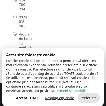
0241
780
204
0374
918
685
Program
de lucru
cu
publicul:
luni - joi
Acest site folosește cookie
08:00 -
Folosim cookie-uri pe site-ul nostru pentru a vă oferi cea
16:30
mai relevantă experiență, reținând preferințele și vizitele
, vineri:
dumneavoastră. Prin efectuarea unui click pe butonul
08:00 -
„Sunt de acord”, sunteți de acord ca TOATE cookie-urile să
14:00
fie utilizate. De asemenea, puteți să refuzați cookie-urile
opționale prin apăsarea butonului „Refuz”. Prin
continuarea accesării sau utilizării Site-ului web vă
exprimați acordul cu privire la
Termeni și Condiții
.
Concept realizat de
Big Media Relații Publice SRL
Accept TOATE
Resping opționale
Preferințe
Comuna Cerchezu
© 2026
Toate drepturile rezervate