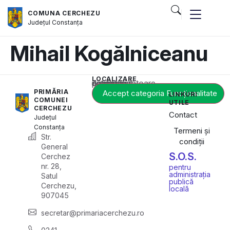
COMUNA CERCHEZU
Județul
Constanța
Mihail Kogălniceanu
LOCALIZARE
Acest conținut este blocat până când acceptați categoria corespunzătoare de cookie-uri.
PRIMĂRIA
Accept categoria Funcționalitate
LINKURI
COMUNEI
UTILE
CERCHEZU
Contact
Județul
Constanța
Termeni și
Str.
condiții
General
S.O.S.
Cerchez
nr. 28,
pentru
administrația
Satul
publică
Cerchezu,
locală
907045
secretar@primariacerchezu.ro