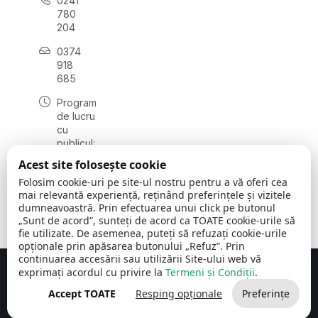
0241
780
204
0374
918
685
Program
de lucru
cu
publicul:
luni - joi
Acest site folosește cookie
08:00 -
Folosim cookie-uri pe site-ul nostru pentru a vă oferi cea
16:30
mai relevantă experiență, reținând preferințele și vizitele
, vineri:
dumneavoastră. Prin efectuarea unui click pe butonul
08:00 -
„Sunt de acord”, sunteți de acord ca TOATE cookie-urile să
14:00
fie utilizate. De asemenea, puteți să refuzați cookie-urile
opționale prin apăsarea butonului „Refuz”. Prin
continuarea accesării sau utilizării Site-ului web vă
exprimați acordul cu privire la
Termeni și Condiții
.
Concept realizat de
Big Media Relații Publice SRL
Accept TOATE
Resping opționale
Preferințe
Comuna Cerchezu
© 2026
Toate drepturile rezervate