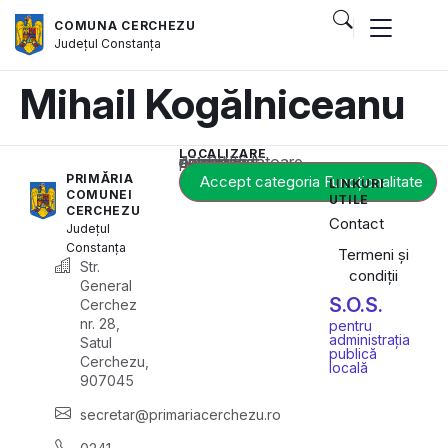
COMUNA CERCHEZU
Județul
Constanța
Mihail Kogălniceanu
LOCALIZARE
Acest conținut este blocat până când acceptați categoria corespunzătoare de cookie-uri.
PRIMĂRIA
Accept categoria Funcționalitate
LINKURI
COMUNEI
UTILE
CERCHEZU
Contact
Județul
Constanța
Termeni și
Str.
condiții
General
S.O.S.
Cerchez
nr. 28,
pentru
administrația
Satul
publică
Cerchezu,
locală
907045
secretar@primariacerchezu.ro