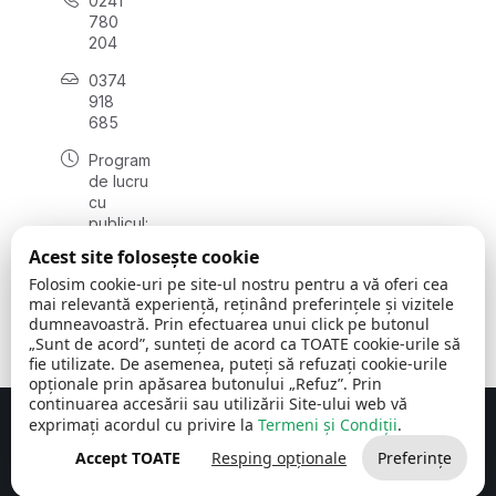
0241
780
204
0374
918
685
Program
de lucru
cu
publicul:
luni - joi
Acest site folosește cookie
08:00 -
Folosim cookie-uri pe site-ul nostru pentru a vă oferi cea
16:30
mai relevantă experiență, reținând preferințele și vizitele
, vineri:
dumneavoastră. Prin efectuarea unui click pe butonul
08:00 -
„Sunt de acord”, sunteți de acord ca TOATE cookie-urile să
14:00
fie utilizate. De asemenea, puteți să refuzați cookie-urile
opționale prin apăsarea butonului „Refuz”. Prin
continuarea accesării sau utilizării Site-ului web vă
exprimați acordul cu privire la
Termeni și Condiții
.
Concept realizat de
Big Media Relații Publice SRL
Accept TOATE
Resping opționale
Preferințe
Comuna Cerchezu
© 2026
Toate drepturile rezervate