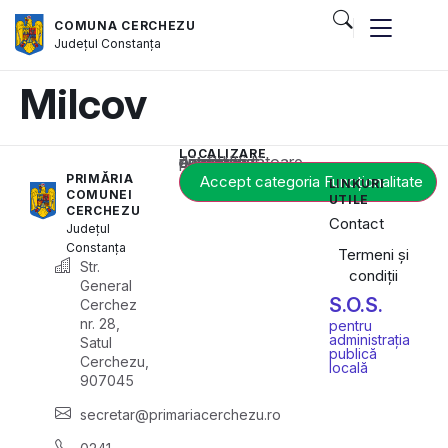
COMUNA CERCHEZU
Județul
Constanța
Milcov
LOCALIZARE
Acest conținut este blocat până când acceptați categoria corespunzătoare de cookie-uri.
PRIMĂRIA
Accept categoria Funcționalitate
LINKURI
COMUNEI
UTILE
CERCHEZU
Contact
Județul
Constanța
Termeni și
Str.
condiții
General
S.O.S.
Cerchez
nr. 28,
pentru
administrația
Satul
publică
Cerchezu,
locală
907045
secretar@primariacerchezu.ro