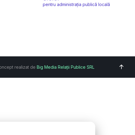
pentru administrația publică locală
oncept realizat de
Big Media Relații Publice SRL