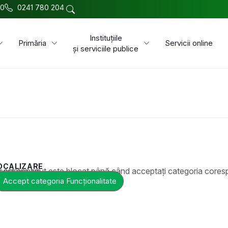
00
0241 780 204
Instituțiile
Primăria
Servicii online
și serviciile publice
OCALIZARE
t este blocat până când acceptați categoria corespunzătoare de cookie-uri.
Accept categoria Funcționalitate