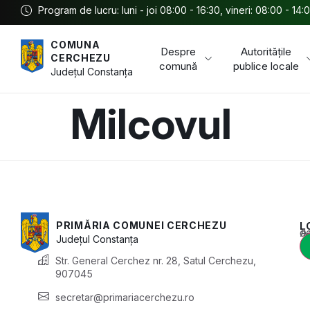
Program de lucru: luni - joi 08:00 - 16:30, vineri: 08:00 - 14:
COMUNA
Despre
Autoritățile
CERCHEZU
comună
publice locale
Județul
Constanța
Milcovul
PRIMĂRIA COMUNEI CERCHEZU
L
Acest conținu
Județul
Constanța
Str. General Cerchez nr. 28, Satul Cerchezu,
907045
secretar@primariacerchezu.ro