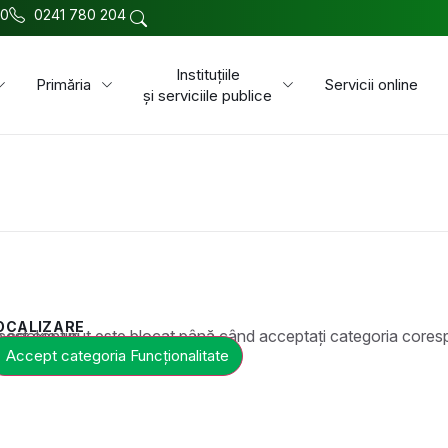
00
0241 780 204
Instituțiile
Primăria
Servicii online
și serviciile publice
OCALIZARE
t este blocat până când acceptați categoria corespunzătoare de cookie-uri.
Accept categoria Funcționalitate