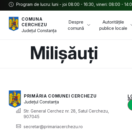
Program de lucru: luni - joi 08:00 - 16:30, vineri: 08:00 - 14:
COMUNA
Despre
Autoritățile
CERCHEZU
comună
publice locale
Județul
Constanța
Milișăuți
PRIMĂRIA COMUNEI CERCHEZU
L
Acest conținu
Județul
Constanța
Str. General Cerchez nr. 28, Satul Cerchezu,
907045
secretar@primariacerchezu.ro