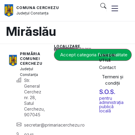
COMUNA CERCHEZU
Județul
Constanța
Mirăslău
LOCALIZARE
Acest conținut este blocat până când acceptați categoria corespunzătoare de cookie-uri.
PRIMĂRIA
Accept categoria Funcționalitate
LINKURI
COMUNEI
UTILE
CERCHEZU
Contact
Județul
Constanța
Termeni și
Str.
condiții
General
S.O.S.
Cerchez
nr. 28,
pentru
administrația
Satul
publică
Cerchezu,
locală
907045
secretar@primariacerchezu.ro