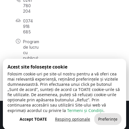
0241
780
204
0374
918
685
Program
de lucru
cu
publicul:
luni - joi
Acest site folosește cookie
08:00 -
Folosim cookie-uri pe site-ul nostru pentru a vă oferi cea
16:30
mai relevantă experiență, reținând preferințele și vizitele
, vineri:
dumneavoastră. Prin efectuarea unui click pe butonul
08:00 -
„Sunt de acord”, sunteți de acord ca TOATE cookie-urile să
14:00
fie utilizate. De asemenea, puteți să refuzați cookie-urile
opționale prin apăsarea butonului „Refuz”. Prin
continuarea accesării sau utilizării Site-ului web vă
exprimați acordul cu privire la
Termeni și Condiții
.
Concept realizat de
Big Media Relații Publice SRL
Accept TOATE
Resping opționale
Preferințe
Comuna Cerchezu
© 2026
Toate drepturile rezervate