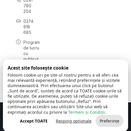
0241
780
204
0374
918
685
Program
de lucru
cu
publicul:
luni - joi
Acest site folosește cookie
08:00 -
Folosim cookie-uri pe site-ul nostru pentru a vă oferi cea
16:30
mai relevantă experiență, reținând preferințele și vizitele
, vineri:
dumneavoastră. Prin efectuarea unui click pe butonul
08:00 -
„Sunt de acord”, sunteți de acord ca TOATE cookie-urile să
14:00
fie utilizate. De asemenea, puteți să refuzați cookie-urile
opționale prin apăsarea butonului „Refuz”. Prin
continuarea accesării sau utilizării Site-ului web vă
exprimați acordul cu privire la
Termeni și Condiții
.
Concept realizat de
Big Media Relații Publice SRL
Accept TOATE
Resping opționale
Preferințe
Comuna Cerchezu
© 2026
Toate drepturile rezervate