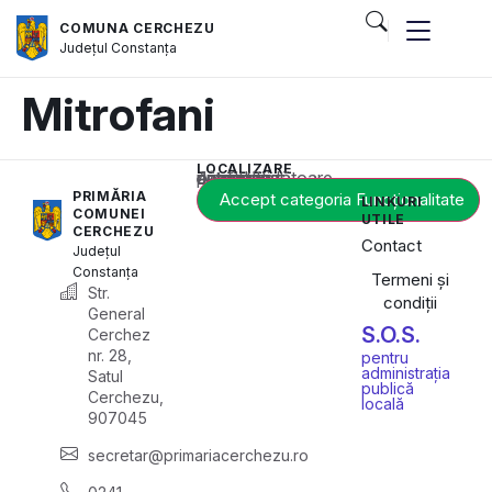
COMUNA CERCHEZU
Județul
Constanța
Mitrofani
LOCALIZARE
Acest conținut este blocat până când acceptați categoria corespunzătoare de cookie-uri.
PRIMĂRIA
Accept categoria Funcționalitate
LINKURI
COMUNEI
UTILE
CERCHEZU
Contact
Județul
Constanța
Termeni și
Str.
condiții
General
S.O.S.
Cerchez
nr. 28,
pentru
administrația
Satul
publică
Cerchezu,
locală
907045
secretar@primariacerchezu.ro