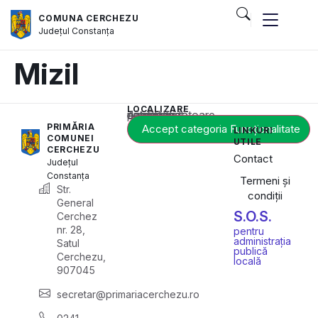
COMUNA CERCHEZU
Județul
Constanța
Mizil
LOCALIZARE
Acest conținut este blocat până când acceptați categoria corespunzătoare de cookie-uri.
PRIMĂRIA
Accept categoria Funcționalitate
LINKURI
COMUNEI
UTILE
CERCHEZU
Contact
Județul
Constanța
Termeni și
Str.
condiții
General
S.O.S.
Cerchez
nr. 28,
pentru
administrația
Satul
publică
Cerchezu,
locală
907045
secretar@primariacerchezu.ro