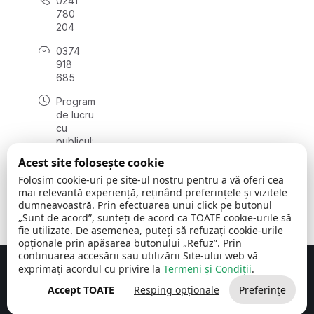
0241
780
204
0374
918
685
Program
de lucru
cu
publicul:
luni - joi
Acest site folosește cookie
08:00 -
Folosim cookie-uri pe site-ul nostru pentru a vă oferi cea
16:30
mai relevantă experiență, reținând preferințele și vizitele
, vineri:
dumneavoastră. Prin efectuarea unui click pe butonul
08:00 -
„Sunt de acord”, sunteți de acord ca TOATE cookie-urile să
14:00
fie utilizate. De asemenea, puteți să refuzați cookie-urile
opționale prin apăsarea butonului „Refuz”. Prin
continuarea accesării sau utilizării Site-ului web vă
exprimați acordul cu privire la
Termeni și Condiții
.
Concept realizat de
Big Media Relații Publice SRL
Accept TOATE
Resping opționale
Preferințe
Comuna Cerchezu
© 2026
Toate drepturile rezervate