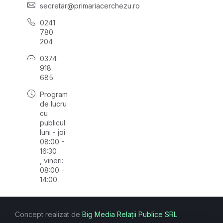
secretar@primariacerchezu.ro
0241
780
204
0374
918
685
Program
de lucru
cu
publicul:
luni - joi
08:00 -
16:30
, vineri:
08:00 -
14:00
Concept realizat de
Big Media Relații Publice SRL