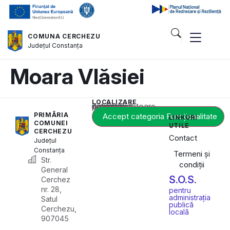
COMUNA CERCHEZU
Județul
Constanța
Moara Vlăsiei
LOCALIZARE
Acest conținut este blocat până când acceptați categoria corespunzătoare de cookie-uri.
PRIMĂRIA
Accept categoria Funcționalitate
LINKURI
COMUNEI
UTILE
CERCHEZU
Contact
Județul
Constanța
Termeni și
Str.
condiții
General
S.O.S.
Cerchez
nr. 28,
pentru
administrația
Satul
publică
Cerchezu,
locală
907045