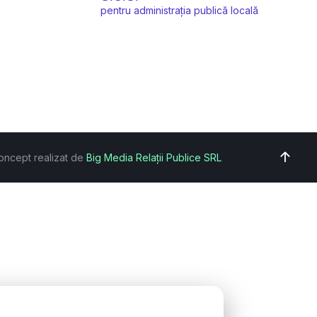
pentru administrația publică locală
oncept realizat de
Big Media Relații Publice SRL