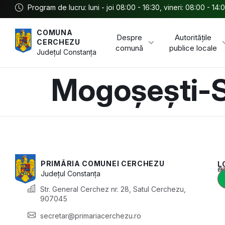
Program de lucru: luni - joi 08:00 - 16:30, vineri: 08:00 - 14:
COMUNA
Despre
Autoritățile
CERCHEZU
comună
publice locale
Județul
Constanța
Mogoșești-S
PRIMĂRIA COMUNEI CERCHEZU
L
Acest conținu
Județul
Constanța
Str. General Cerchez nr. 28, Satul Cerchezu,
907045
secretar@primariacerchezu.ro