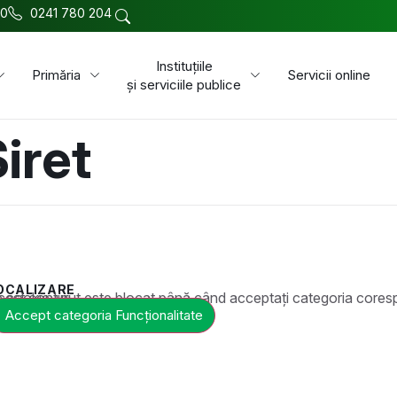
00
0241 780 204
Instituțiile
Primăria
Servicii online
și serviciile publice
iret
OCALIZARE
t este blocat până când acceptați categoria corespunzătoare de cookie-uri.
Accept categoria Funcționalitate