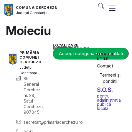
COMUNA CERCHEZU
Județul
Constanța
Moieciu
LOCALIZARE
Acest conținut este blocat până când acceptați categoria corespunzătoare de cookie-uri.
PRIMĂRIA
Accept categoria Funcționalitate
LINKURI
COMUNEI
UTILE
CERCHEZU
Contact
Județul
Constanța
Termeni și
Str.
condiții
General
S.O.S.
Cerchez
nr. 28,
pentru
administrația
Satul
publică
Cerchezu,
locală
907045
secretar@primariacerchezu.ro