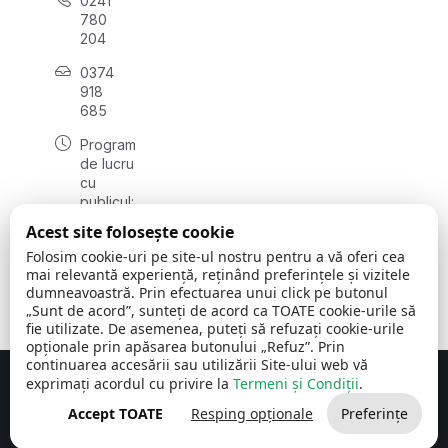
0241
780
204
0374
918
685
Program
de lucru
cu
publicul:
luni - joi
Acest site folosește cookie
08:00 -
Folosim cookie-uri pe site-ul nostru pentru a vă oferi cea
16:30
mai relevantă experiență, reținând preferințele și vizitele
, vineri:
dumneavoastră. Prin efectuarea unui click pe butonul
08:00 -
„Sunt de acord”, sunteți de acord ca TOATE cookie-urile să
14:00
fie utilizate. De asemenea, puteți să refuzați cookie-urile
opționale prin apăsarea butonului „Refuz”. Prin
continuarea accesării sau utilizării Site-ului web vă
exprimați acordul cu privire la
Termeni și Condiții
.
Concept realizat de
Big Media Relații Publice SRL
Accept TOATE
Resping opționale
Preferințe
Comuna Cerchezu
© 2026
Toate drepturile rezervate