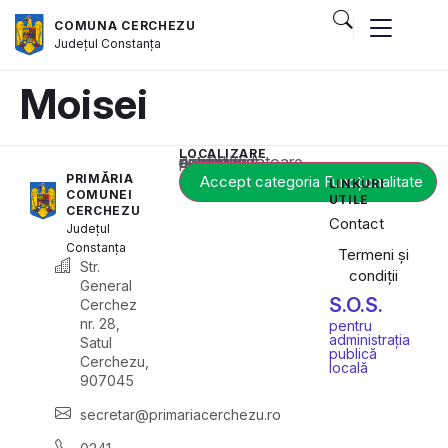
COMUNA CERCHEZU
Județul
Constanța
Moisei
LOCALIZARE
Acest conținut este blocat până când acceptați categoria corespunzătoare de cookie-uri.
PRIMĂRIA
Accept categoria Funcționalitate
LINKURI
COMUNEI
UTILE
CERCHEZU
Contact
Județul
Constanța
Termeni și
Str.
condiții
General
S.O.S.
Cerchez
nr. 28,
pentru
administrația
Satul
publică
Cerchezu,
locală
907045
secretar@primariacerchezu.ro