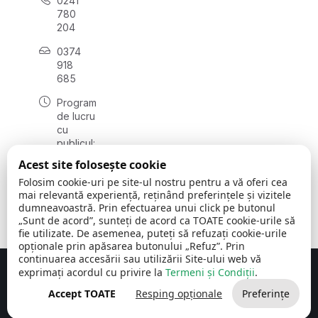
0241
780
204
0374
918
685
Program
de lucru
cu
publicul:
luni - joi
Acest site folosește cookie
08:00 -
Folosim cookie-uri pe site-ul nostru pentru a vă oferi cea
16:30
mai relevantă experiență, reținând preferințele și vizitele
, vineri:
dumneavoastră. Prin efectuarea unui click pe butonul
08:00 -
„Sunt de acord”, sunteți de acord ca TOATE cookie-urile să
14:00
fie utilizate. De asemenea, puteți să refuzați cookie-urile
opționale prin apăsarea butonului „Refuz”. Prin
continuarea accesării sau utilizării Site-ului web vă
exprimați acordul cu privire la
Termeni și Condiții
.
Concept realizat de
Big Media Relații Publice SRL
Accept TOATE
Resping opționale
Preferințe
Comuna Cerchezu
© 2026
Toate drepturile rezervate