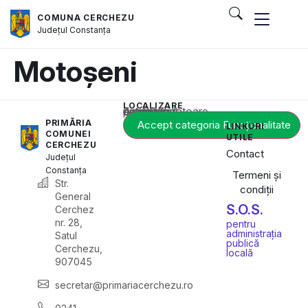
COMUNA CERCHEZU
Județul
Constanța
Motoșeni
LOCALIZARE
Acest conținut este blocat până când acceptați categoria corespunzătoare de cookie-uri.
PRIMĂRIA
Accept categoria Funcționalitate
LINKURI
COMUNEI
UTILE
CERCHEZU
Contact
Județul
Constanța
Termeni și
Str.
condiții
General
S.O.S.
Cerchez
nr. 28,
pentru
administrația
Satul
publică
Cerchezu,
locală
907045
secretar@primariacerchezu.ro