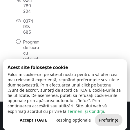
0241
780
204
0374
918
685
Program
de lucru
cu
publicul:
luni - joi
Acest site folosește cookie
08:00 -
Folosim cookie-uri pe site-ul nostru pentru a vă oferi cea
16:30
mai relevantă experiență, reținând preferințele și vizitele
, vineri:
dumneavoastră. Prin efectuarea unui click pe butonul
08:00 -
„Sunt de acord”, sunteți de acord ca TOATE cookie-urile să
14:00
fie utilizate. De asemenea, puteți să refuzați cookie-urile
opționale prin apăsarea butonului „Refuz”. Prin
continuarea accesării sau utilizării Site-ului web vă
exprimați acordul cu privire la
Termeni și Condiții
.
Concept realizat de
Big Media Relații Publice SRL
Accept TOATE
Resping opționale
Preferințe
Comuna Cerchezu
© 2026
Toate drepturile rezervate