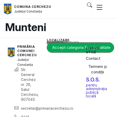
COMUNA CERCHEZU
Județul
Constanța
Munteni
LOCALIZARE
Acest conținut este blocat până când acceptați categoria corespunzătoare de cookie-uri.
PRIMĂRIA
Accept categoria Funcționalitate
LINKURI
COMUNEI
UTILE
CERCHEZU
Contact
Județul
Constanța
Termeni și
Str.
condiții
General
S.O.S.
Cerchez
nr. 28,
pentru
administrația
Satul
publică
Cerchezu,
locală
907045
secretar@primariacerchezu.ro