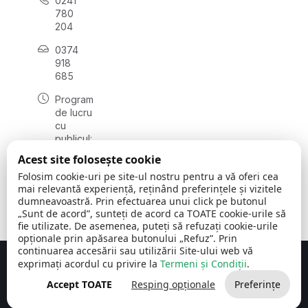
0241
780
204
0374
918
685
Program
de lucru
cu
publicul:
luni - joi
Acest site folosește cookie
08:00 -
Folosim cookie-uri pe site-ul nostru pentru a vă oferi cea
16:30
mai relevantă experiență, reținând preferințele și vizitele
, vineri:
dumneavoastră. Prin efectuarea unui click pe butonul
08:00 -
„Sunt de acord”, sunteți de acord ca TOATE cookie-urile să
14:00
fie utilizate. De asemenea, puteți să refuzați cookie-urile
opționale prin apăsarea butonului „Refuz”. Prin
continuarea accesării sau utilizării Site-ului web vă
exprimați acordul cu privire la
Termeni și Condiții
.
Concept realizat de
Big Media Relații Publice SRL
Accept TOATE
Resping opționale
Preferințe
Comuna Cerchezu
© 2026
Toate drepturile rezervate