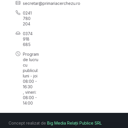
secretar@primariacerchezu.ro
0241
780
204
0374
918
685
Program
de lucru
cu
publicul:
luni - joi
08:00 -
16:30
, vineri:
08:00 -
14:00
Concept realizat de
Big Media Relații Publice SRL