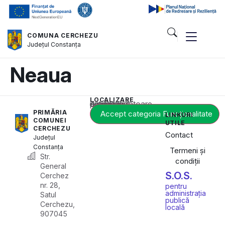
COMUNA CERCHEZU
Județul
Constanța
Neaua
LOCALIZARE
Acest conținut este blocat până când acceptați categoria corespunzătoare de cookie-uri.
PRIMĂRIA
Accept categoria Funcționalitate
LINKURI
COMUNEI
UTILE
CERCHEZU
Contact
Județul
Constanța
Termeni și
Str.
condiții
General
S.O.S.
Cerchez
nr. 28,
pentru
administrația
Satul
publică
Cerchezu,
locală
907045